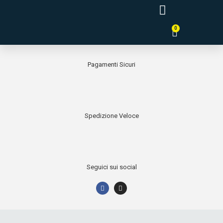
0
Tende a Pannello Giapponesi
Pagamenti Sicuri
Spedizione Veloce
Seguici sui social