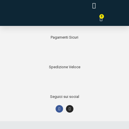
0
Tende a Pannello Giapponesi
Pagamenti Sicuri
Spedizione Veloce
Seguici sui social