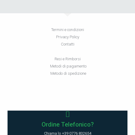
Termini e condizioni
Privacy Policy
Contatti
Resi e Rimborsi
Metodi di pagamento
Metodo di spedizione
Ordine Telefonico?
Chiama lo +39 0776 832654