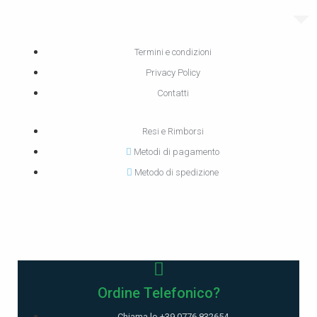
Termini e condizioni
Privacy Policy
Contatti
Resi e Rimborsi
Metodi di pagamento
Metodo di spedizione
Ordine Telefonico?
Chiama lo +39 0776 832654