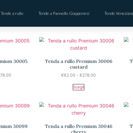
Tende a rullo
Tende a Pannello Giapponesi
Tende Venezian
remium 30005
Tenda a rullo Premium 30006
T
custard
78.00
€
62.00
-
€
278.00
Scegli
remium 30099
Tenda a rullo Premium 30046
T
cherry