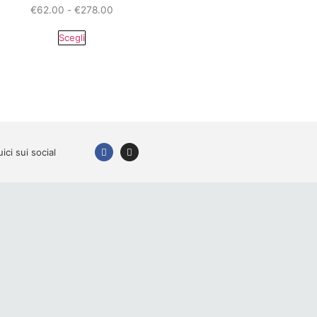
€
62.00
-
€
278.00
Scegli
ici sui social