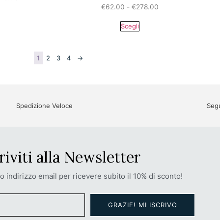
€
62.00
-
€
278.00
Scegli
1
2
3
4
→
Spedizione Veloce
Segu
riviti alla Newsletter
uo indirizzo email per ricevere subito il 10% di sconto!
GRAZIE! MI ISCRIVO