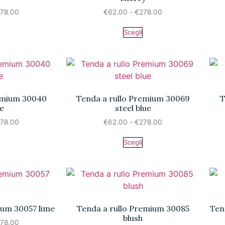
78.00
€
62.00
-
€
278.00
Scegli
remium 30040
Tenda a rullo Premium 30069
T
e
steel blue
78.00
€
62.00
-
€
278.00
Scegli
ium 30057 lime
Tenda a rullo Premium 30085
Ten
blush
78.00