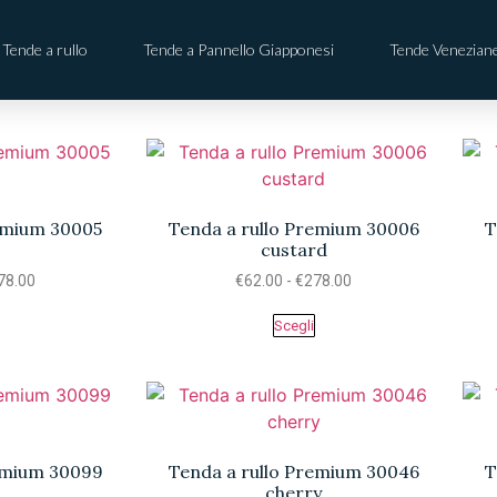
Tende a rullo
Tende a Pannello Giapponesi
Tende Venezian
remium 30005
Tenda a rullo Premium 30006
T
custard
78.00
€
62.00
-
€
278.00
Scegli
remium 30099
Tenda a rullo Premium 30046
T
cherry