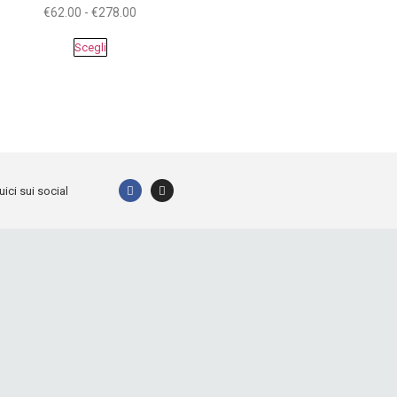
€
62.00
-
€
278.00
Scegli
ici sui social