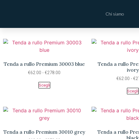
Chi siamo
Tenda a rullo Premium 30003 blue
Tenda a rullo P
ivory
€
62.00
-
€
278.00
€
62.00
-
€
2
Scegli
Scegli
Tenda a rullo Premium 30010 grey
Tenda a rullo P
black