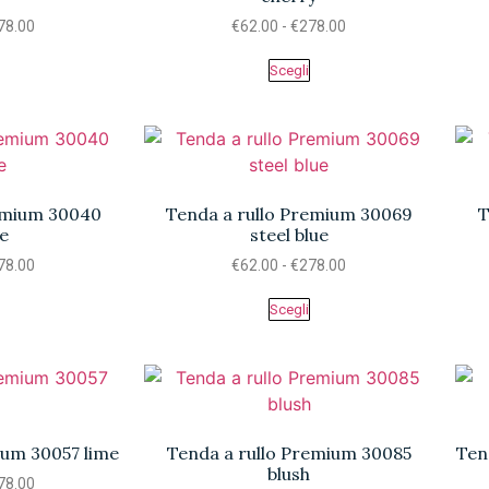
78.00
€
62.00
-
€
278.00
Scegli
remium 30040
Tenda a rullo Premium 30069
T
e
steel blue
78.00
€
62.00
-
€
278.00
Scegli
ium 30057 lime
Tenda a rullo Premium 30085
Ten
blush
78.00