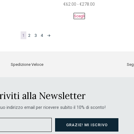
€
62.00
-
€
278.00
Scegli
1
2
3
4
→
Spedizione Veloce
Segu
riviti alla Newsletter
 tuo indirizzo email per ricevere subito il 10% di sconto!
GRAZIE! MI ISCRIVO