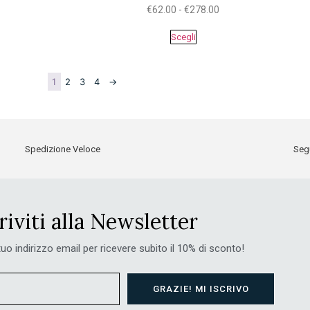
€
62.00
-
€
278.00
Scegli
1
2
3
4
→
Spedizione Veloce
Segu
riviti alla Newsletter
 tuo indirizzo email per ricevere subito il 10% di sconto!
GRAZIE! MI ISCRIVO