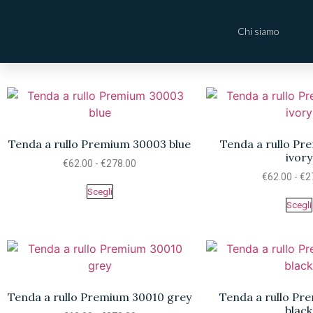
Chi siamo
Tenda a rullo Premium 30003 blue
Tenda a rullo P
ivory
€
62.00
-
€
278.00
€
62.00
-
€
2
Scegli
Scegli
Tenda a rullo Premium 30010 grey
Tenda a rullo P
black