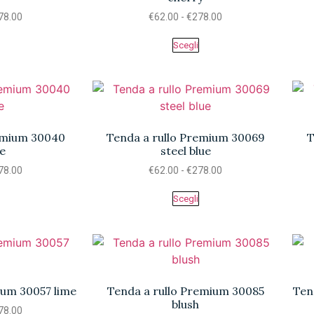
78.00
€
62.00
-
€
278.00
Scegli
remium 30040
Tenda a rullo Premium 30069
T
e
steel blue
78.00
€
62.00
-
€
278.00
Scegli
ium 30057 lime
Tenda a rullo Premium 30085
Ten
blush
78.00