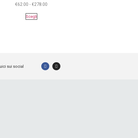
€
62.00
-
€
278.00
Scegli
ici sui social