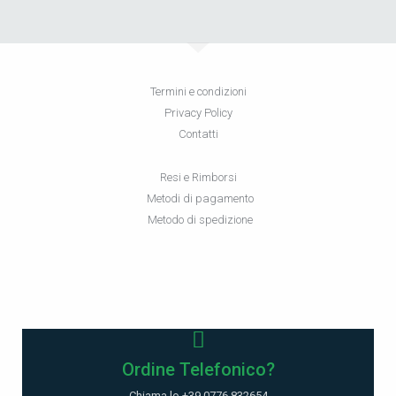
Termini e condizioni
Privacy Policy
Contatti
Resi e Rimborsi
Metodi di pagamento
Metodo di spedizione
Ordine Telefonico?
Chiama lo +39 0776 832654