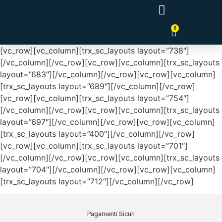
0
Tende a Pannello Giapponesi
[vc_row][vc_column][trx_sc_layouts layout=”738″]
[/vc_column][/vc_row][vc_row][vc_column][trx_sc_layouts
layout=”683″][/vc_column][/vc_row][vc_row][vc_column]
[trx_sc_layouts layout=”689″][/vc_column][/vc_row]
[vc_row][vc_column][trx_sc_layouts layout=”754″]
[/vc_column][/vc_row][vc_row][vc_column][trx_sc_layouts
layout=”697″][/vc_column][/vc_row][vc_row][vc_column]
[trx_sc_layouts layout=”400″][/vc_column][/vc_row]
[vc_row][vc_column][trx_sc_layouts layout=”701″]
[/vc_column][/vc_row][vc_row][vc_column][trx_sc_layouts
layout=”704″][/vc_column][/vc_row][vc_row][vc_column]
[trx_sc_layouts layout=”712″][/vc_column][/vc_row]
Pagamenti Sicuri