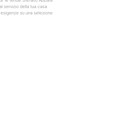
ità. le tende Stefano Abbate
 servizio della tua casa.
ue esigenze su una selezione