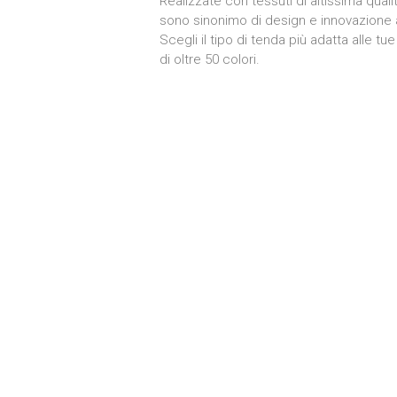
Realizzate con tessuti di altissima qual
sono sinonimo di design e innovazione al
Scegli il tipo di tenda più adatta alle t
di oltre 50 colori.