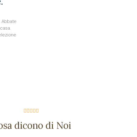
.
no Abbate
 casa.
selezione





osa dicono di Noi