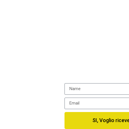
 lo
Inserisci qui il tuo no
ricevere il coupon valido
0%
SI, Voglio ricev