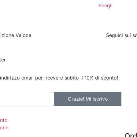
Scegli
izione Veloce
Seguici sui s
ter
 indirizzo email per ricevere subito il 10% di sconto!
Grazie! Mi iscrivo
nto
ione
Ord