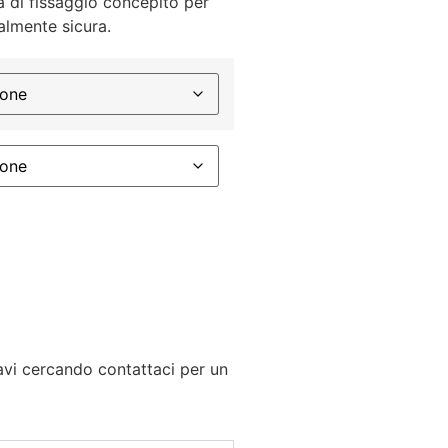
ma di fissaggio concepito per
talmente sicura.
tavi cercando contattaci per un