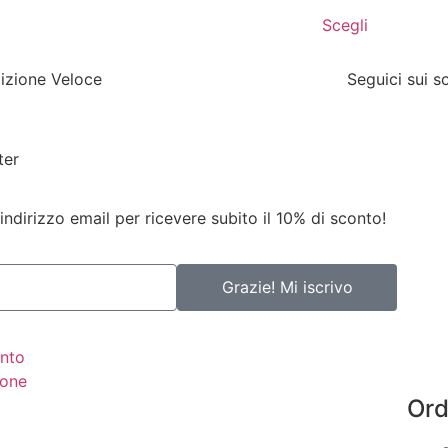
Scegli
izione Veloce
Seguici sui s
ter
 indirizzo email per ricevere subito il 10% di sconto!
Grazie! Mi iscrivo
nto
ione
Ord