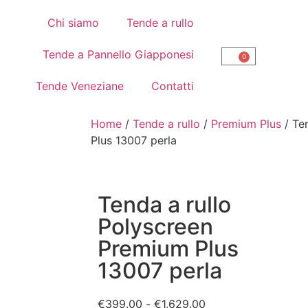
Chi siamo
Tende a rullo
Tende a Pannello Giapponesi
0
Tende Veneziane
Contatti
Home
/
Tende a rullo
/
Premium Plus
/ Te
Plus 13007 perla
Tenda a rullo
Polyscreen
Premium Plus
13007 perla
€
399.00
-
€
1,629.00