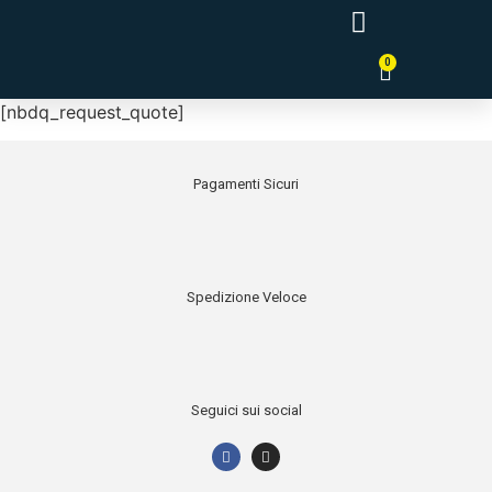
0
Tende a Pannello Giapponesi
[nbdq_request_quote]
Pagamenti Sicuri
Spedizione Veloce
Seguici sui social