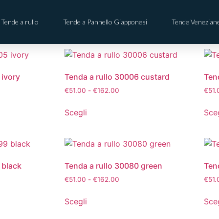
Tende a rullo
Tende a Pannello Giapponesi
Tende Venezian
 ivory
Tenda a rullo 30006 custard
Ten
€
51.00
-
€
162.00
€
51.
Scegli
Sceg
 black
Tenda a rullo 30080 green
Ten
€
51.00
-
€
162.00
€
51.
Scegli
Sceg