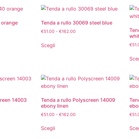
0 orange
Tenda a rullo 30069 steel blue
Ten
€
51.00
-
€
162.00
whi
Scegli
€
51.
Sceg
creen 14003
Tenda a rullo Polyscreen 14009
Ten
ebony linen
ebo
€
51.00
-
€
162.00
€
51.
Scegli
Sceg