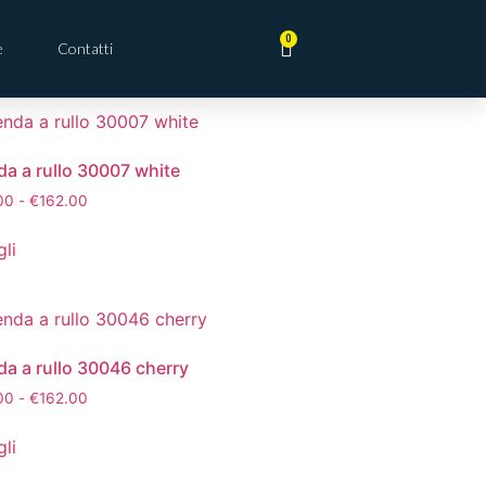
0
e
Contatti
da a rullo 30007 white
00
-
€
162.00
li
da a rullo 30046 cherry
00
-
€
162.00
li